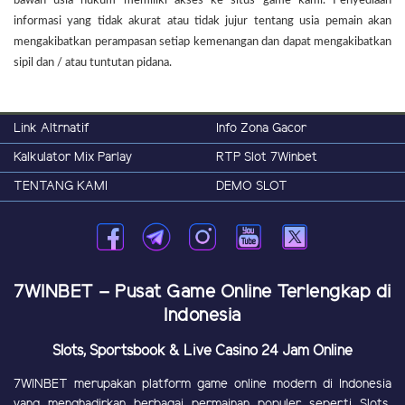
bawah usia hukum memiliki akses ke situs game kami. Penyediaan
informasi yang tidak akurat atau tidak jujur tentang usia pemain akan
mengakibatkan perampasan setiap kemenangan dan dapat mengakibatkan
sipil dan / atau tuntutan pidana.
Link Altrnatif
Info Zona Gacor
Kalkulator Mix Parlay
RTP Slot 7Winbet
TENTANG KAMI
DEMO SLOT
7WINBET – Pusat Game Online Terlengkap di
Indonesia
Slots, Sportsbook & Live Casino 24 Jam Online
7WINBET merupakan platform game online modern di Indonesia
yang menghadirkan berbagai permainan populer seperti Slots,