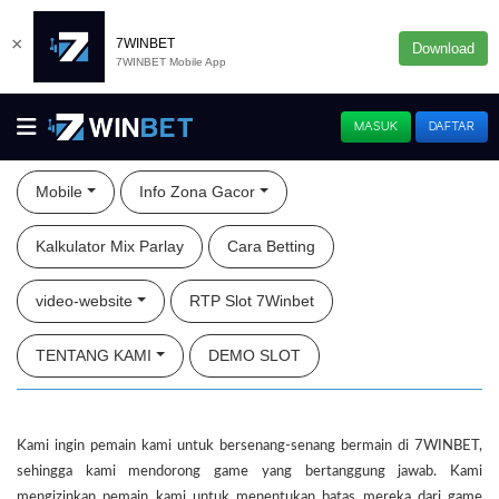
×
7WINBET
Download
7WINBET Mobile App
MASUK
DAFTAR
Mobile
Info Zona Gacor
Kalkulator Mix Parlay
Cara Betting
video-website
RTP Slot 7Winbet
TENTANG KAMI
DEMO SLOT
Kami ingin pemain kami untuk bersenang-senang bermain di 7WINBET,
sehingga kami mendorong game yang bertanggung jawab. Kami
mengizinkan pemain kami untuk menentukan batas mereka dari game